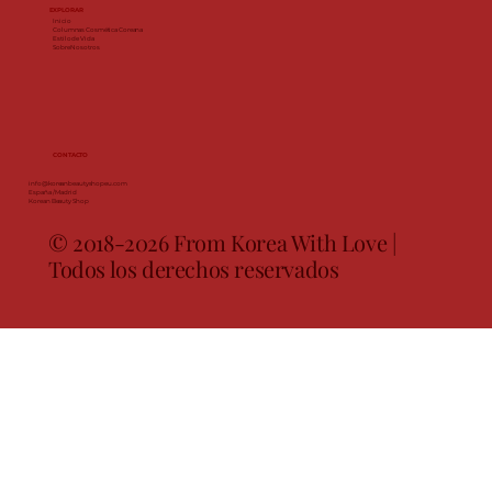
EXPLORAR
Inicio
Columnas
Cosmética Coreana
Estilo de Vida
Sobre Nosotros
CONTACTO
info@koreanbeautyshopeu.com
España / Madrid
Korean Beauty Shop
© 2018-2026 From Korea With Love |
Todos los derechos reservados