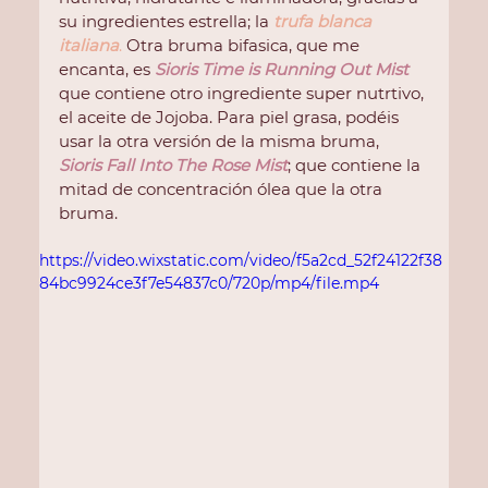
su ingredientes estrella; la
trufa blanca 
italiana
.
 Otra bruma bifasica, que me 
encanta, es 
Sioris Time is Running Out Mist
que contiene otro ingrediente super nutrtivo, 
el aceite de Jojoba. Para piel grasa, podéis 
usar la otra versión de la misma bruma, 
Sioris Fall Into The Rose Mist
; que contiene la 
mitad de concentración ólea que la otra 
bruma.
https://video.wixstatic.com/video/f5a2cd_52f24122f38
84bc9924ce3f7e54837c0/720p/mp4/file.mp4