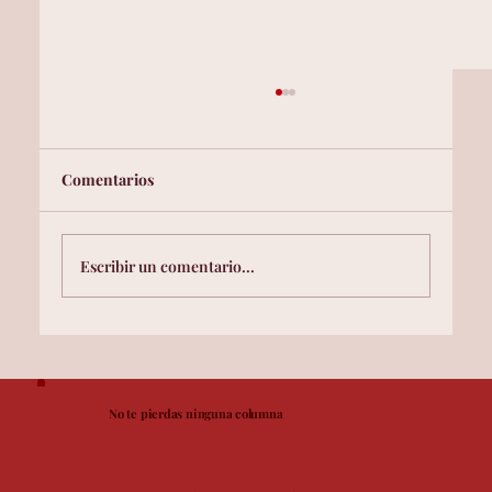
Comentarios
Escribir un comentario...
Esencias Faciales Coreanas: La Base de
Cualquier Rutina de Belleza Asiática
No te pierdas ninguna columna