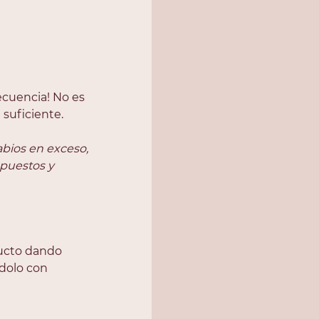
recuencia! No es 
 suficiente. 
abios en exceso, 
xpuestos y 
ducto dando 
dolo con 