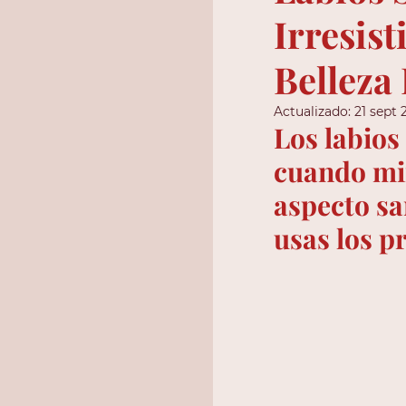
Irresist
Belleza 
Actualizado:
21 sept 
Los labios
cuando mir
aspecto san
usas los p