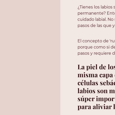
¿Tienes los labios
permanente? Entonc
cuidado labial. No
pasos de las que 
El concepto de 'rut
porque como si de 
pasos y requiere de
La piel de lo
misma capa d
células sebác
labios son má
súper impor
para aliviar 