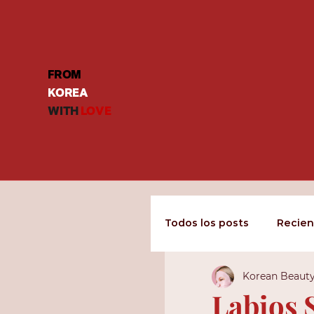
FROM
KOREA
WITH
LOVE
Todos los posts
Recien
Korean Beaut
Labios 