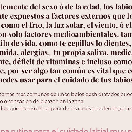
emente del sexo ó de la edad, los labio
e expuestos a factores externos que l
como el frío, la luz solar, el viento, ó el
on solo factores medioambientales, ta
tilo de vida, como te cepillas lo dientes
mida, alergias,  tu propia saliva, medi
te, déficit de vitaminas e incluso como 
, por ser algo tan común es vital que 
edes usar para el cuidado de tus labio
ntomas más comunes de unos labios deshidratados pued
o ó sensación de picazón en la zona
dos; que incluso en el peor de los casos pueden llegar a 
a rutina para el cuidado labial muy se