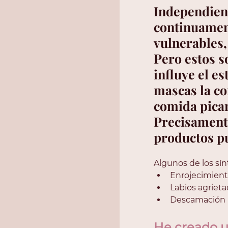
Independient
continuament
vulnerables, 
Pero estos s
influye el es
mascas la co
comida pican
Precisamente
productos pu
Algunos de los sí
Enrojecimient
Labios agrieta
Descamación
He creado un