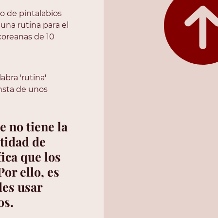
o de pintalabios 
una rutina para el 
coreanas de 10 
bra 'rutina' 
nsta de unos 
 no tiene la 
tidad de 
ica que los 
or ello, es 
es usar 
os.