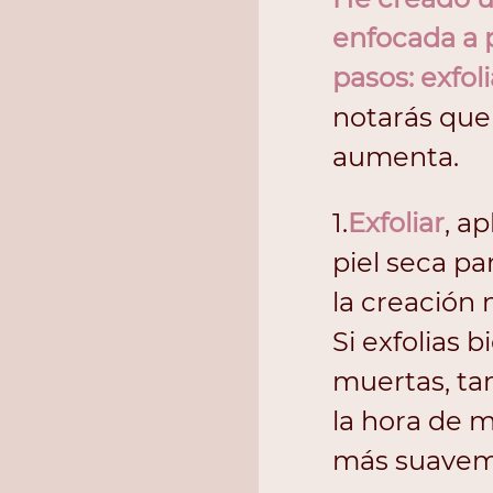
enfocada a p
pasos: exfol
notarás que 
aumenta.
1.
Exfoliar
, a
piel seca pa
la creación 
Si exfolias b
muertas, ta
la hora de ma
más suavem