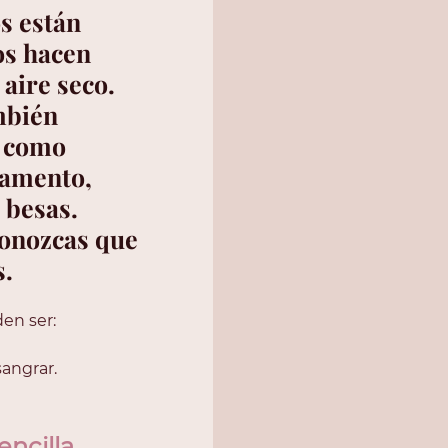
s están 
os hacen 
 aire seco. 
mbién 
, como 
camento, 
besas.  
conozcas que 
s.
en ser:
sangrar.
ncilla, 