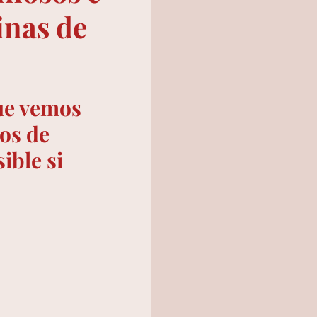
inas de
ue vemos 
os de 
ible si 